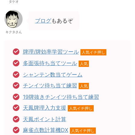
タケオ
ブログ
もあるぞ
キクタさん
牌理/牌効率学習ツール
人気イチ押し
多面張待ち当てツール
人気
シャンテン数当てゲーム
チンイツ待ち当て練習
人気
19牌抜きチンイツ待ち当て練習
天鳳牌理入力支援
人気イチ押し
天鳳ポイント計算
麻雀点数計算機DX
人気イチ押し