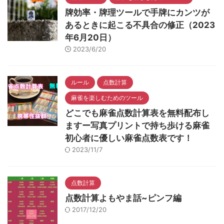
牌効率・牌理ツールで手牌にカンツが
あるときに起こる不具合の修正（2023
年6月20日）
2023/6/20
ルール
点数計算
麻雀を楽しむためのツール
どこでも麻雀点数計算表を無料配布し
ますー写真プリントで持ち歩ける麻雀
初心者に優しい麻雀点数表です！
2023/11/7
点数計算
点数計算よもやま話~ピンフ編
2017/12/20