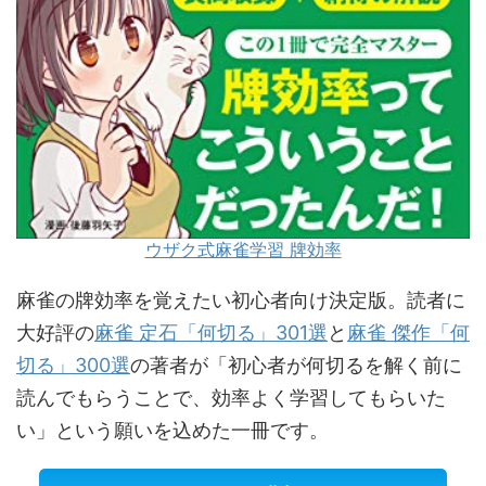
ウザク式麻雀学習 牌効率
麻雀の牌効率を覚えたい初心者向け決定版。読者に
大好評の
麻雀 定石「何切る」301選
と
麻雀 傑作「何
切る」300選
の著者が「初心者が何切るを解く前に
読んでもらうことで、効率よく学習してもらいた
い」という願いを込めた一冊です。