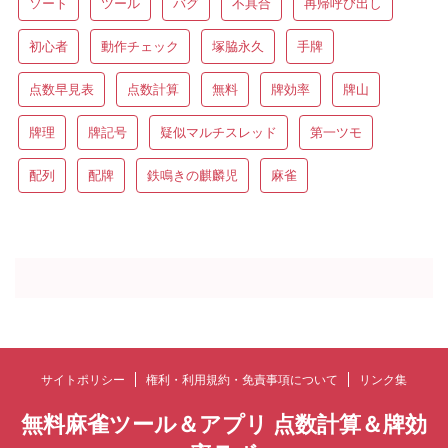
ソート
ツール
バグ
不具合
再帰呼び出し
只今、カスタマーの評価を取得しています。
初心者
動作チェック
塚脇永久
手牌
点数早見表
点数計算
無料
牌効率
牌山
￥33
(2025年11月11日 22:15 GMT +09:00 時点 -
詳細はこちら
)
牌理
牌記号
疑似マルチスレッド
第一ツモ
配列
配牌
鉄鳴きの麒麟児
麻雀
「SUNPIE」ひらがな麻雀 ひらがなじゃん 言葉作り
ゲーム 麻雀牌 27mm 脳トレ&語彙力アップ 2人以上
日本語説明書付 収納ケース付き 携帯便利
サイトポリシー
権利・利用規約・免責事項について
リンク集
￥3,580
(2026年8月10日 13:04 GMT +09:00 時点 -
詳細はこち
無料麻雀ツール＆アプリ 点数計算＆牌効
【大人気！麻雀風ボードゲーム】2文字を1組、3文字を4組、
ら
)
合計5組みの単語を作る。手牌を伏せられるようになったこと