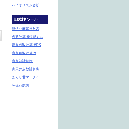
バイオリズム診断
点数計算ツール
親切な麻雀点数表
点数計算機練習くん
麻雀点数計算機DX
麻雀点数計算機
で
麻雀符計算機
青天井点数計算機
まくり君マーク2
麻雀点数表