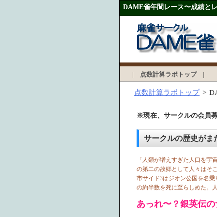
DAME雀年間レース〜成績と
|
点数計算ラボトップ
|
点数計算ラボトップ
>
D
※現在、サークルの会員
サークルの歴史がま
「人類が増えすぎた人口を宇
の第二の故郷として人々はそこ
市サイド3はジオン公国を名乗
の約半数を死に至らしめた。
あっれ〜？銀英伝の