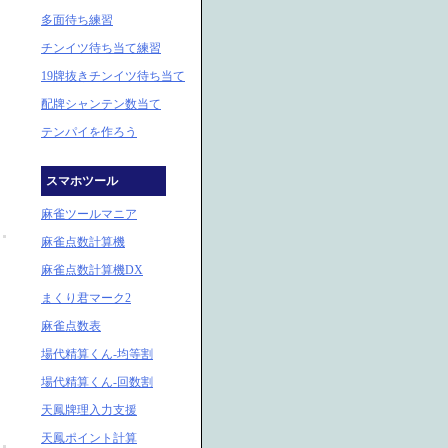
多面待ち練習
チンイツ待ち当て練習
19牌抜きチンイツ待ち当て
配牌シャンテン数当て
テンパイを作ろう
スマホツール
麻雀ツールマニア
麻雀点数計算機
麻雀点数計算機DX
まくり君マーク2
麻雀点数表
場代精算くん-均等割
場代精算くん-回数割
天鳳牌理入力支援
天鳳ポイント計算