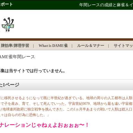
レポート
年間レースの成績と麻雀＆
牌効率/牌理学習
|
What is DAME雀
|
ルール＆マナー
|
サイトマッ
AME雀年間レース
募集は当サイトでは行っていません。
た1ページ
宙に移民させるようになって既に半世紀が過ぎている。地球の周りの人工都市は人類
で子を産み、育て、そして死んでいった。宇宙世紀0079、地球から最も遠い宇宙都
り地球連邦政府に独立戦争を挑んできた。この1ヵ月半あまりの戦いで人類は総人口
人々は自らの行為に恐怖した。」
ナレーションじゃねぇよおぉぉぉ〜！