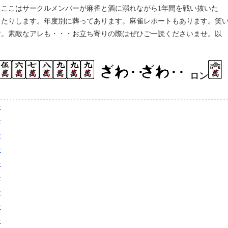
。ここはサークルメンバーが麻雀と酒に溺れながら1年間を戦い抜いた
ったりします。年度別に葬ってあります。麻雀レポートもあります。笑
す。素敵なアレも・・・お立ち寄りの際はぜひご一読くださいませ。以
ロン
告
告
告
告
告
告
告
告
告