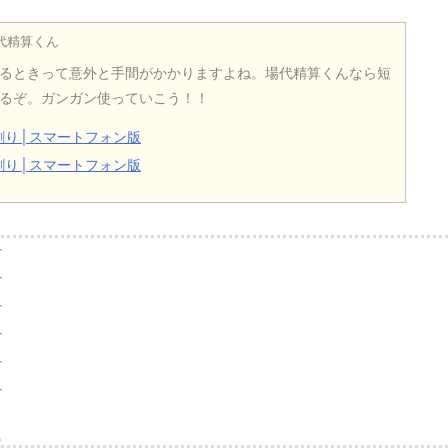
代精算くん
るときって意外と手間がかかりますよね。場代精算くんなら短
るぞ。ガンガン使っていこう！！
割り│スマートフォン版
割り│スマートフォン版
告
告
告
告
告
告
代