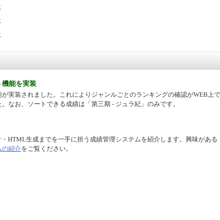
告
告
告
ト機能を実装
能が実装されました。これによりジャンルごとのランキングの確認がWEB上
。なお、ソートできる成績は「第三期 - ジュラ紀」のみです。
計・HTML生成までを一手に担う成績管理システムを紹介します。興味がある
ムの紹介
をご覧ください。