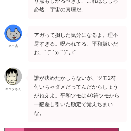
リ点もしかるべきよ。これはむしろ
必然。宇宙の真理だ。
アガって損した気分になるよ。理不
尽すぎる。呪われてる。平和嫌いだ
ネコ吉
お。ﾟ(ﾟ´ω`ﾟ)ﾟ｡ﾋﾟｰ
誰が決めたかしらないが、ツモ2符
付いちゃダメだってんだからしょう
キクタさん
がねえよ。平和ツモは40符ツモから
一翻差し引いた勘定で覚えちまい
な。