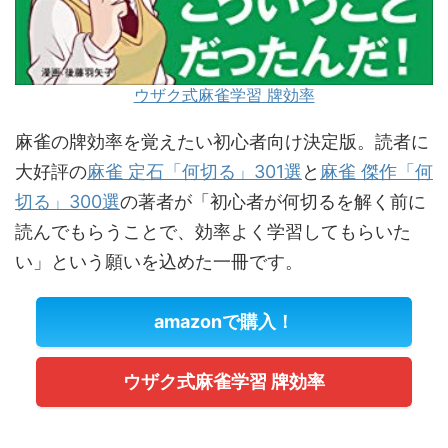
ウザク式麻雀学習 牌効率
麻雀の牌効率を覚えたい初心者向け決定版。読者に
大好評の
麻雀 定石「何切る」301選
と
麻雀 傑作「何
切る」300選
の著者が「初心者が何切るを解く前に
読んでもらうことで、効率よく学習してもらいた
い」という願いを込めた一冊です。
amazonで購入！
ウザク式麻雀学習 牌効率