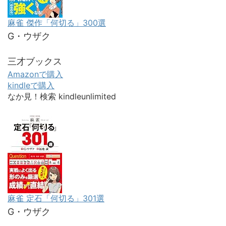
麻雀 傑作「何切る」300選
G・ウザク
三才ブックス
Amazonで購入
kindleで購入
なか見！検索
kindleunlimited
麻雀 定石「何切る」301選
G・ウザク