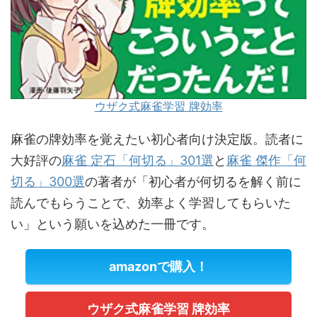
ウザク式麻雀学習 牌効率
麻雀の牌効率を覚えたい初心者向け決定版。読者に
大好評の
麻雀 定石「何切る」301選
と
麻雀 傑作「何
切る」300選
の著者が「初心者が何切るを解く前に
読んでもらうことで、効率よく学習してもらいた
い」という願いを込めた一冊です。
amazonで購入！
ウザク式麻雀学習 牌効率