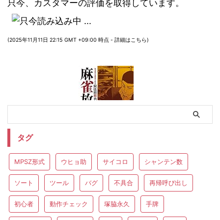
只今、カスタマーの評価を取得しています。
(2025年11月11日 22:15 GMT +09:00 時点 -
詳細はこちら
)
タグ
麻雀放浪記 ： 1 (アクションコミックス)
MPSZ形式
ウヒョ助
サイコロ
シャンテン数
只今、カスタマーの評価を取得しています。
ソート
ツール
バグ
不具合
再帰呼び出し
￥33
(2025年11月11日 22:15 GMT +09:00 時点 -
詳細はこちら
)
初心者
動作チェック
塚脇永久
手牌