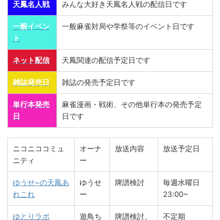
天鳳名人戦
みんな大好き天鳳名人戦の配信日です
一般イベン
一般麻雀対局や学祭等のイベント日です
ト
ネット配信
天鳳関連の配信予定日です
雑誌発売日
雑誌の発売予定日です
単行本発売
麻雀漫画・戦術、その他単行本の発売予定
日
日です
ニコニココミュ
オーナ
放送内容
放送予定日
ニティ
ー
ゆうせ~の天鳳あ
ゆうせ
牌譜検討
毎週水曜日
れこれ
ー
23:00~
ゆとりラボ
遊鳥ち
牌譜検討、
不定期