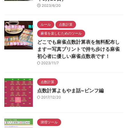
2023/6/20
ルール
点数計算
麻雀を楽しむためのツール
どこでも麻雀点数計算表を無料配布し
ますー写真プリントで持ち歩ける麻雀
初心者に優しい麻雀点数表です！
2023/11/7
点数計算
点数計算よもやま話~ピンフ編
2017/12/20
牌理ツール