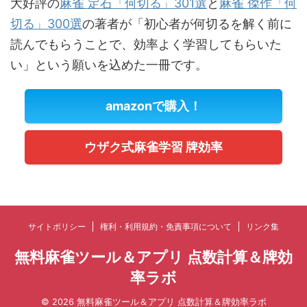
大好評の
麻雀 定石「何切る」301選
と
麻雀 傑作「何
切る」300選
の著者が「初心者が何切るを解く前に
読んでもらうことで、効率よく学習してもらいた
い」という願いを込めた一冊です。
amazonで購入！
ウザク式麻雀学習 牌効率
サイトポリシー
権利・利用規約・免責事項について
リンク集
無料麻雀ツール＆アプリ 点数計算＆牌効
率ラボ
© 2026 無料麻雀ツール＆アプリ 点数計算＆牌効率ラボ