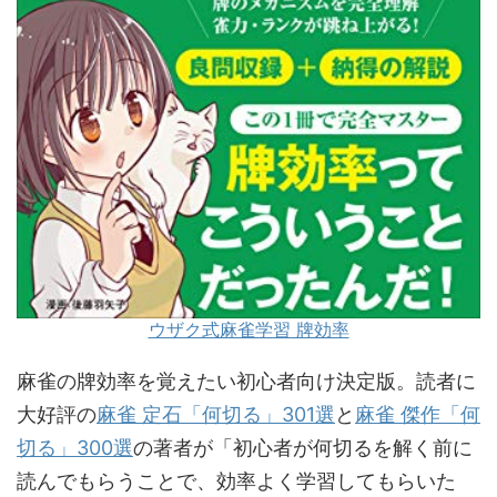
ウザク式麻雀学習 牌効率
麻雀の牌効率を覚えたい初心者向け決定版。読者に
大好評の
麻雀 定石「何切る」301選
と
麻雀 傑作「何
切る」300選
の著者が「初心者が何切るを解く前に
読んでもらうことで、効率よく学習してもらいた