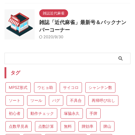
雑誌近代麻雀
雑誌「近代麻雀」最新号＆バックナン
バーコーナー
2020/9/30
タグ
MPSZ形式
ウヒョ助
サイコロ
シャンテン数
ソート
ツール
バグ
不具合
再帰呼び出し
初心者
動作チェック
塚脇永久
手牌
点数早見表
点数計算
無料
牌効率
牌山