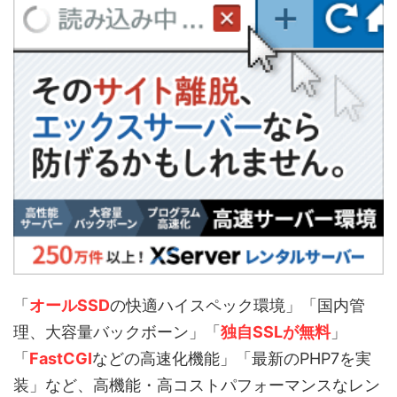
「
オールSSD
の快適ハイスペック環境」「国内管
理、大容量バックボーン」「
独自SSLが無料
」
「
FastCGI
などの高速化機能」「最新のPHP7を実
装」など、高機能・高コストパフォーマンスなレン