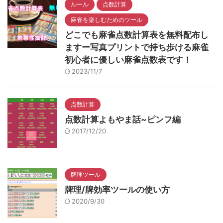
ルール
点数計算
麻雀を楽しむためのツール
どこでも麻雀点数計算表を無料配布し
ますー写真プリントで持ち歩ける麻雀
初心者に優しい麻雀点数表です！
2023/11/7
点数計算
点数計算よもやま話~ピンフ編
2017/12/20
牌理ツール
牌理/牌効率ツールの使い方
2020/9/30