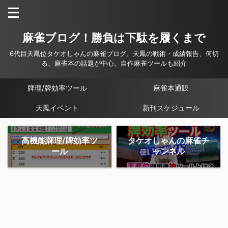
麻雀ブログ！勝負は下駄を履くまで
6代目天鳳位タケオしゃんの麻雀ブログ。天鳳の戦術・成績報告、何切
る、麻雀本の話題が中心。自作麻雀ツールも紹介
牌理/牌効率ツール
麻雀本通販
天鳳イベント
新刊スケジュール
高機能牌理/牌効率ツ
タケオしゃんの麻雀チ
ール
ャンネル