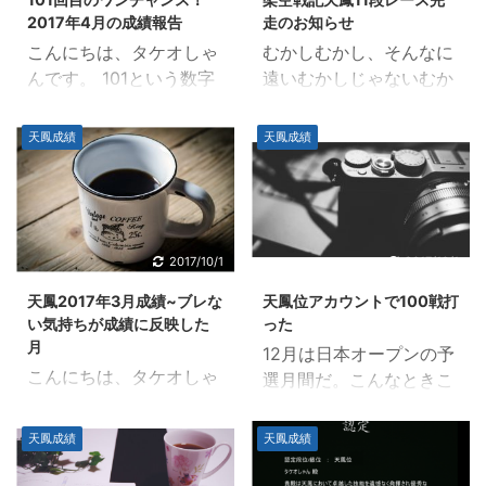
高い僕ですが、ここまで
月の天鳳成績 タケオこん
2017年4月の成績報告
走のお知らせ
の異常さは初体験でなん
な結果になりました キク
こんにちは、タケオしゃ
むかしむかし、そんなに
か甘酸っぱい（笑） タケ
タさん何回打ったの？ タ
んです。 101という数字
遠いむかしじゃないむか
オ僕にとっては大事件。
ケオほどほどペースで76
から、何を思い浮かべま
し、某一二代目天鳳位が
近所のセミがざわつくほ
半荘打ったよ タケオ夏バ
すか？ 101匹わんちゃん
前人未到の11段レースに
どです（意味不明）。 キ
天鳳成績
天鳳成績
テを乗り切ったからこそ
とか... 101回目のプロポ
挑戦した。 彼は、持ち前
クタさんなにが異常なん
の、結果です。えっへん
ーズとか... 26番目の素数
の強さで折り返しまでタ
だ？早く教えろ！ タケオ
キクタさんうん、まあ、
とか... 101競技連盟もそ
ッチした。しかし、凶悪
それでは発表いたします
がんばって... ネスカフェ
うですねｗ 僕の場合は
なポイント配分の破壊力
^^ トップ率とラス率がけ
ゴールドブレンド バリス
101回目のプロポーズで
は凄まじく、やがて力尽
2017/10/1
2017/10/1
しからんくらい低い タケ
タ レッド PM9631 post
す（昭和世代のはしくれ
き、宇宙のチリに還っ
オまずはこちらを見てく
...
天鳳2017年3月成績~ブレな
天鳳位アカウントで100戦打
なので）。 放送当時、武
た。 時は流れ、彼の勇気
ださい。 トップ率とラス
い気持ちが成績に反映した
った
田鉄矢がフラれた時に言
ある行動は、銀河の人々
率が低す ...
月
12月は日本オープンの予
った「僕は死にましぇ
の記憶から忘れられてい
こんにちは、タケオしゃ
選月間だ。こんなときこ
ん！」が大流行しまし
った。 いつもの日常が戻
んです。 3月はいろいろ
そ、普段使わない天鳳位
た。ドラマを観てない人
る。混沌とした毎日が永
私生活でいろいろありま
垢を使うべきだ。眠れる
天鳳成績
天鳳成績
でも、このセリフを知っ
遠に続く。内戦はいつま
した。 しかし、結果が出
獅子を起こす時が来た。
ている人は多かったと思
で続くのか？新たなる希
たことでモヤモヤの日常
ファッキュ(ΦωΦ=)ｂ よ