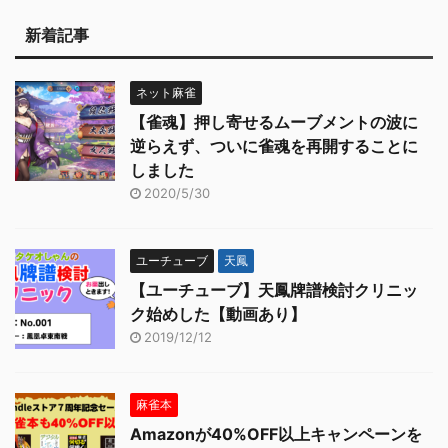
新着記事
ネット麻雀
【雀魂】押し寄せるムーブメントの波に
逆らえず、ついに雀魂を再開することに
しました
2020/5/30
ユーチューブ
天鳳
【ユーチューブ】天鳳牌譜検討クリニッ
ク始めした【動画あり】
2019/12/12
麻雀本
Amazonが40%OFF以上キャンペーンを