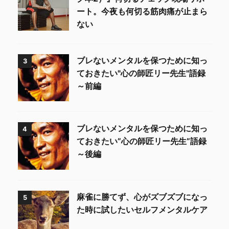
ート。今夜も何切る筋肉痛が止まら
ない
ブレないメンタルを保つために知っ
3
ておきたい"心の師匠リー先生"語録
～前編
ブレないメンタルを保つために知っ
4
ておきたい”心の師匠リー先生”語録
～後編
麻雀に勝てず、心がズブズブになっ
5
た時に試したいセルフメンタルケア