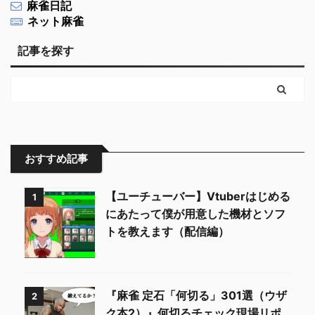
麻雀日記
ネット麻雀
記事を探す
おすすめ記事
【ユーチューバー】Vtuberはじめる
1
にあたって僕が用意した機材とソフ
トを教えます（配信編）
『麻雀 定石「何切る」301選（ウザ
2
ク本2）』何切るチェック現場リポ