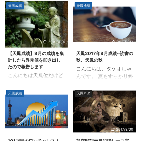
天鳳成績
天鳳成績
2019/10/4
2017/10/2
【天鳳成績】9月の成績を集
天鳳2017年9月成績~読書の
計したら異常値を叩き出し
秋、天鳳の秋
たので報告します
こんにちは、タケオしゃ
こんにちは天鳳位だけど
んです。 夏もすっかり終
サブ垢をガチで育成中の
わり、秋が深まってきま
タケオしゃんです。 10
した。 読書の秋は、天鳳
天鳳成績
天鳳ネタ
月に入ってから暑い日が
の秋 気温が落ち着いて読
続きますが、みなさんい
書に集中できるように、
かがお過ごしですか？僕
天鳳も集中できる季節が
は元気です。 9月はトッ
やってきました。 それで
プが取れない苦しい月で
は、さっそく9月の成績
2017/10/1
2017/9/30
した。普段から2着率が
を報告します。 2017年9
101回目のワンチャンス！
架空戦記天鳳11段レース完