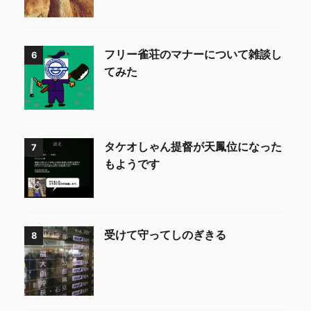
フリー雀荘のマナーについて雑談し
6
てみた
タケオしゃん提督が天鳳位になった
7
もようです
受けて守ってしのぎきる
8