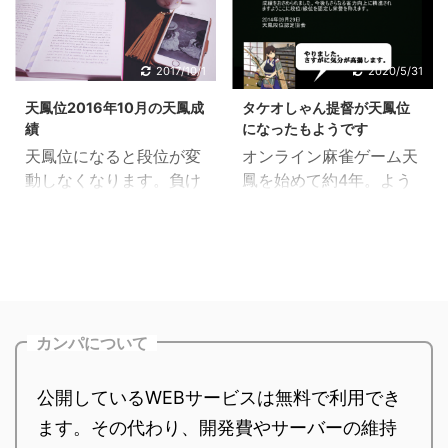
います。ちなみに、僕は
望は無いのか？ 何も変わ
がクッキリ。日々大変だ
ーし、予選通過して天鳳
「101回目のプロポー
らない修羅の日々が永遠
けど、皮肉にも天鳳を打
位の名前でエントリーす
ズ」は観てません。暑苦
に続く...と思われた。し
つ時間がいつもより多く
るぞー と、意気込み、ま
2017/10/1
2020/5/31
しいドラマは苦手で、は
かし... ひと月が経過し
取れてしまいました。 思
ずは100戦打つことにし
い。 それではい ...
た。動きは起きた。つい
天鳳位2016年10月の天鳳成
タケオしゃん提督が天鳳位
惑で動き続けた相場の材
たよ。 結果は... 100戦打
に、老いた ...
績
になったもようです
料出尽くし感に似たもの
つのはしんどいですね。
天鳳位になると段位が変
オンライン麻雀ゲーム天
でしょうか？ これからの
ハイペースで打って、今
動しなくなります。負け
鳳を始めて約4年。よう
方針が明確に定まる。あ
日（12/22）までかかっ
続けても降段しません。
やく天鳳位にタッチでき
とはボン、ボンジョビ！
てしまいました。 老体に
ptのペナルティの恐怖か
たので、痕跡を残すため
ってことなんですよね。
は堪えますな。マジしん
ら開放されるのは喜ぶべ
に記事を書くことにしま
迷わず、ためらわず、や
どい。 では、成績を晒し
きことだけど、何を目標
した。 最初は嬉しかった
ることをやるだけ。た
ます。ジャジャーン！ ツ
に打てばいいのか？モチ
けど、いまは気が抜けた
だ、それだけ。 そんな感
ールリンク天鳳ポイント
ベを保つ理由を見い出す
状態。 十段にタッチした
じで、両アカウント合わ
計算ツール 天鳳位はポイ
カンパについて
のが困難になりなりま
時も同じようなことを書
せて、100戦以上打って
ントが変動しないが、便
す。 ラスって甚大なペナ
いた気もするけど、そこ
しまった。ほんとうはヒ
宜上十段配分 ...
ルティを被ることこそ天
らへんは気にしないでく
公開しているWEBサービスは無料で利用でき
マじゃないんだけどな
鳳の醍醐味です。そのペ
ださい。 ※雑コラの元ネ
あ。おかしいぞ.. ...
ます。その代わり、開発費やサーバーの維持
ナルティが無くなるとい
タは「艦隊これくしょ