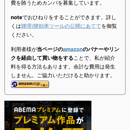
費を賄うためカンパを募集しています。
うのは気の抜けたカルピ
ん」の加賀さんのセリフ
スソーダ、またはノンア
です。 これまでの成績の
note
でおひねりをすることができます。詳し
ルコールビールを飲むよ
推移 タケオ4年間の長い
くは
牌理/牌効率ツールの公開にあてて
を御覧
うなもの。張り合いがな
鳳凰卓生活の記録を貼っ
いというものですよね。
ておくね。まず最初が年
ください。
というわけで、鳳南で
度別順位率の推移。 順位
R2400を達成した人がい
率推移表 順位率推移グラ
利用者様が
当ページの
amazon
のバナーやリン
ないと聞いたので、それ
フ タケオ次が一半荘にお
クを経由して買い物をする
ことで、私が紹介
を目指すことにします。
ける期待ptの年度別推移
料を得る方法もあります。余計な費用は発生
あと月間成績を集計し ...
表。期待p ...
しません。ご協力いただけると助かります。