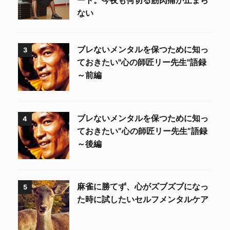
ート。今夜も何切る筋肉痛が止まら
ない
ブレないメンタルを保つために知っ
3
ておきたい"心の師匠リー先生"語録
～前編
ブレないメンタルを保つために知っ
4
ておきたい”心の師匠リー先生”語録
～後編
麻雀に勝てず、心がズブズブになっ
5
た時に試したいセルフメンタルケア