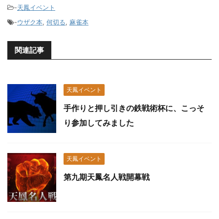
-
天鳳イベント
-
ウザク本
,
何切る
,
麻雀本
関連記事
天鳳イベント
手作りと押し引きの鉄戦術杯に、こっそ
り参加してみました
天鳳イベント
第九期天鳳名人戦開幕戦