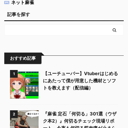
ネット麻雀
記事を探す
おすすめ記事
【ユーチューバー】Vtuberはじめる
1
にあたって僕が用意した機材とソフ
トを教えます（配信編）
『麻雀 定石「何切る」301選（ウザ
2
ク本2）』何切るチェック現場リポ