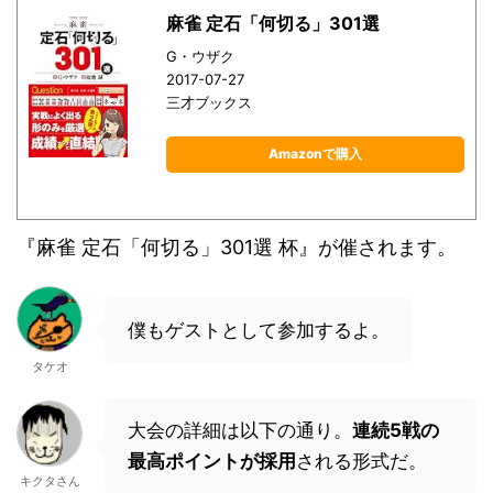
麻雀 定石「何切る」301選
G・ウザク
2017-07-27
三才ブックス
Amazonで購入
『麻雀 定石「何切る」301選 杯』が催されます。
僕もゲストとして参加するよ。
タケオ
大会の詳細は以下の通り。
連続5戦の
最高ポイントが採用
される形式だ。
キクタさん