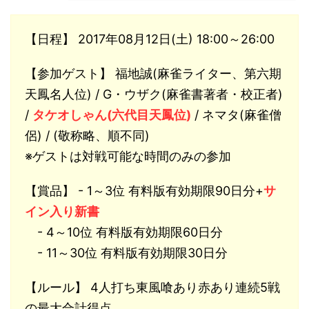
【日程】 2017年08月12日(土) 18:00～26:00
【参加ゲスト】 福地誠(麻雀ライター、第六期
天鳳名人位) / G・ウザク(麻雀書著者・校正者)
/
タケオしゃん(六代目天鳳位)
/ ネマタ(麻雀僧
侶) / (敬称略、順不同)
※ゲストは対戦可能な時間のみの参加
【賞品】 - 1～3位 有料版有効期限90日分+
サ
イン入り新書
- 4～10位 有料版有効期限60日分
- 11～30位 有料版有効期限30日分
【ルール】 4人打ち東風喰あり赤あり連続5戦
の最大合計得点