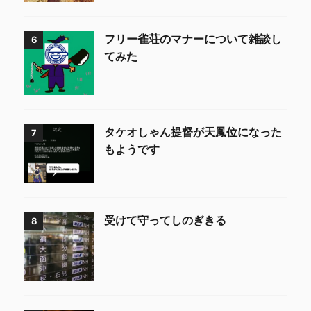
フリー雀荘のマナーについて雑談し
6
てみた
タケオしゃん提督が天鳳位になった
7
もようです
受けて守ってしのぎきる
8