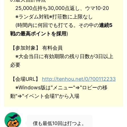
25,000点持ち30,000点返し、ウマ10-20
※ランダム対戦※打荘数に上限なし
(時間内に何回でも打てる。その中の
連続5
戦の最高ポイントを採用
)
【参加対象】 有料会員
※大会当日に有効期限の残り日数が3日以上
必要
【会場URL】
http://tenhou.net/0/?00112233
※Windows版は"メニュー"⇒"ロビーの移
動"⇒"イベント会場1"から入場
僕も最低10回は打つよ。