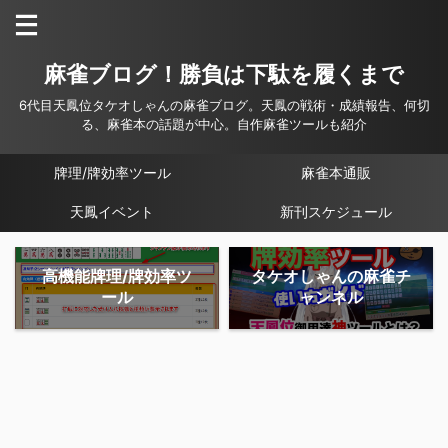
麻雀ブログ！勝負は下駄を履くまで
6代目天鳳位タケオしゃんの麻雀ブログ。天鳳の戦術・成績報告、何切
る、麻雀本の話題が中心。自作麻雀ツールも紹介
牌理/牌効率ツール
麻雀本通販
天鳳イベント
新刊スケジュール
高機能牌理/牌効率ツ
タケオしゃんの麻雀チ
ール
ャンネル