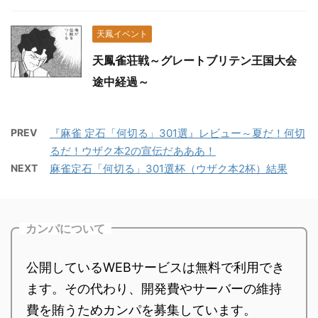
天鳳イベント
天鳳雀荘戦～グレートブリテン王国大会
途中経過～
PREV
『麻雀 定石「何切る」301選』レビュー～夏だ！何切
るだ！ウザク本2の宣伝だあああ！
NEXT
麻雀定石「何切る」301選杯（ウザク本2杯）結果
カンパについて
公開しているWEBサービスは無料で利用でき
ます。その代わり、開発費やサーバーの維持
費を賄うためカンパを募集しています。