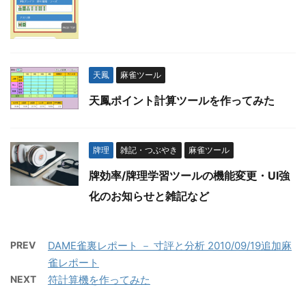
天鳳
麻雀ツール
天鳳ポイント計算ツールを作ってみた
牌理
雑記・つぶやき
麻雀ツール
牌効率/牌理学習ツールの機能変更・UI強
化のお知らせと雑記など
PREV
DAME雀裏レポート － 寸評と分析 2010/09/19追加麻
雀レポート
NEXT
符計算機を作ってみた