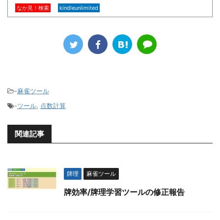
なか見！検索
kindleunlimited
-
麻雀ツール
-
ツール
,
点数計算
関連記事
牌理
麻雀ツール
牌効率/牌理学習ツールの修正報告