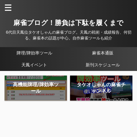
麻雀ブログ！勝負は下駄を履くまで
6代目天鳳位タケオしゃんの麻雀ブログ。天鳳の戦術・成績報告、何切
る、麻雀本の話題が中心。自作麻雀ツールも紹介
牌理/牌効率ツール
麻雀本通販
天鳳イベント
新刊スケジュール
高機能牌理/牌効率ツ
タケオしゃんの麻雀チ
ール
ャンネル