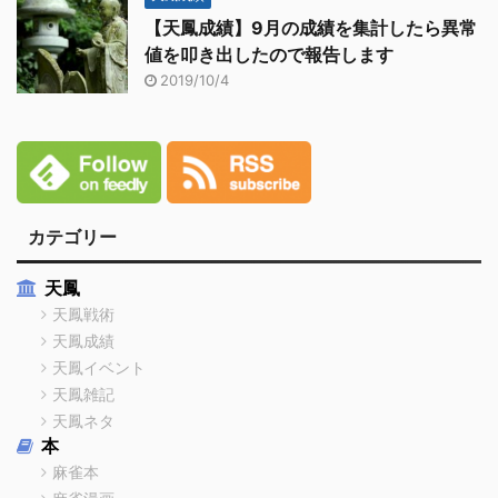
【天鳳成績】9月の成績を集計したら異常
値を叩き出したので報告します
2019/10/4
カテゴリー
天鳳
天鳳戦術
天鳳成績
天鳳イベント
天鳳雑記
天鳳ネタ
本
麻雀本