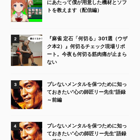
にあたって僕が用意した機材とソフ
トを教えます（配信編）
『麻雀 定石「何切る」301選（ウザ
2
ク本2）』何切るチェック現場リポ
ート。今夜も何切る筋肉痛が止まら
ない
ブレないメンタルを保つために知っ
3
ておきたい"心の師匠リー先生"語録
～前編
ブレないメンタルを保つために知っ
4
ておきたい”心の師匠リー先生”語録