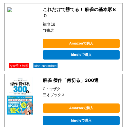
これだけで勝てる！ 麻雀の基本形８
０
福地 誠
竹書房
Amazonで購入
kindleで購入
なか見！検索
kindleunlimited
麻雀 傑作「何切る」300選
G・ウザク
三才ブックス
Amazonで購入
kindleで購入