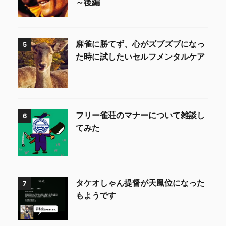
～後編
麻雀に勝てず、心がズブズブになっ
5
た時に試したいセルフメンタルケア
フリー雀荘のマナーについて雑談し
6
てみた
タケオしゃん提督が天鳳位になった
7
もようです