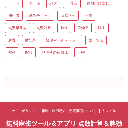
ソート
ツール
バグ
不具合
再帰呼び出し
初心者
動作チェック
塚脇永久
手牌
点数早見表
点数計算
無料
牌効率
牌山
牌理
牌記号
疑似マルチスレッド
第一ツモ
配列
配牌
鉄鳴きの麒麟児
麻雀
サイトポリシー
権利・利用規約・免責事項について
リンク集
無料麻雀ツール＆アプリ 点数計算＆牌効