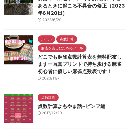
あるときに起こる不具合の修正（2023
年6月20日）
2023/6/20
ルール
点数計算
麻雀を楽しむためのツール
どこでも麻雀点数計算表を無料配布し
ますー写真プリントで持ち歩ける麻雀
初心者に優しい麻雀点数表です！
2023/11/7
点数計算
点数計算よもやま話~ピンフ編
2017/12/20